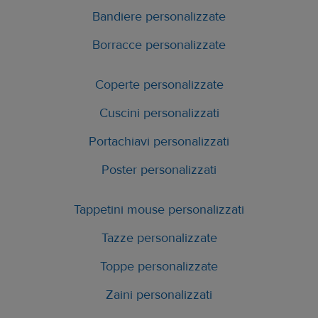
Bandiere personalizzate
Come vendere cover
Borracce personalizzate
personalizzate
Coperte personalizzate
Cuscini personalizzati
Portachiavi personalizzati
Poster personalizzati
Tappetini mouse personalizzati
Tazze personalizzate
Parte
Toppe personalizzate
1
1
Zaini personalizzati
Scegli una cover