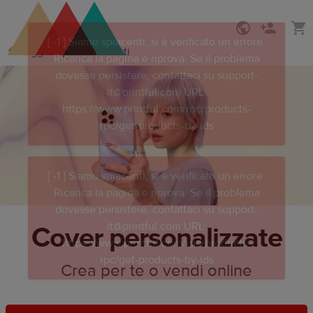
Passa
Vai
Oggetti personalizzati
al
al
contenuto
Centro
principale
assistenza
Printful
Cover personalizzate
Crea per te o vendi online