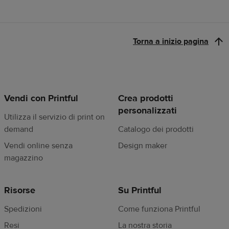
Seleziona tutti i modelli che desideri vendere
Torna a inizio pagina
Vendi con Printful
Crea prodotti
personalizzati
Seleziona una cover, aggiungi
Utilizza il servizio di print on
demand
Catalogo dei prodotti
la tua grafica e visualizza
Vendi online senza
Design maker
l’anteprima
magazzino
Risorse
Su Printful
Spedizioni
Come funziona Printful
Mostra più prodotti
Resi
La nostra storia