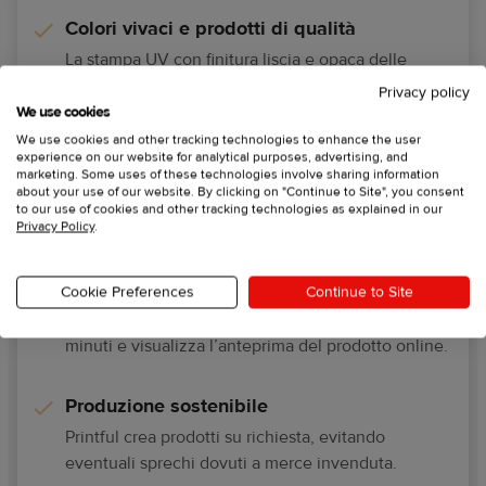
Colori vivaci e prodotti di qualità
La stampa UV con finitura liscia e opaca delle
nostre custodie garantisce lunga vita sia al prodotto
Privacy policy
che al telefono.
We use cookies
We use cookies and other tracking technologies to enhance the user
experience on our website for analytical purposes, advertising, and
Nessun minimo d'ordine
marketing. Some uses of these technologies involve sharing information
about your use of our website. By clicking on "Continue to Site", you consent
Puoi creare custodie per te e per i tuoi cari e
to our use of cookies and other tracking technologies as explained in our
Privacy Policy
.
ordinarne la quantità che desideri.
Personalizzazione facile e veloce
Cookie Preferences
Continue to Site
Carica la tua grafica o creane una da zero in pochi
minuti e visualizza l’anteprima del prodotto online.
Produzione sostenibile
Printful crea prodotti su richiesta, evitando
eventuali sprechi dovuti a merce invenduta.