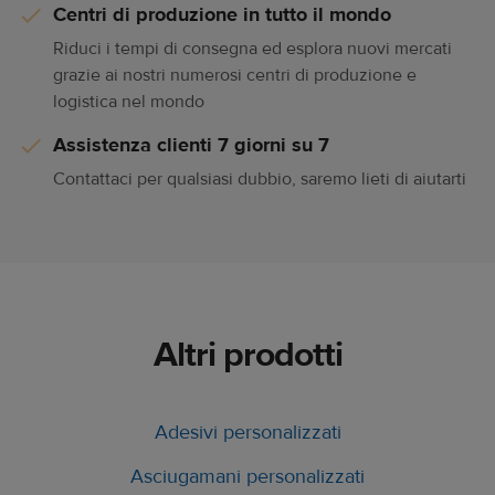
Centri di produzione in tutto il mondo
finitura liscia e opaca.
Riduci i tempi di consegna ed esplora nuovi mercati
grazie ai nostri numerosi centri di produzione e
Gestione degli ordini automatizzata
logistica nel mondo
Concentrati sulla crescita del tuo brand e sulle strategie
Assistenza clienti 7 giorni su 7
di marketing mentre noi ci occupiamo dell’evasione
Contattaci per qualsiasi dubbio, saremo lieti di aiutarti
degli ordini non appena i tuoi clienti effettuano un
acquisto.
Progettazione online in pochi step
Crea design unici con gli strumenti intuitivi e le grafiche
Altri prodotti
pronte all’uso del nostro Design Maker.
Adesivi personalizzati
Asciugamani personalizzati