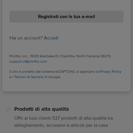
Registrati con la tua e-mail
Hai un account?
Accedi
Printful, Inc., 11025 Westlake Dr Charlotte, North Carolina 28273,
support-it@printful.com
Il sito è protetto dal sistema reCAPTCHA, si applicano la
Privacy Policy
Custodie eleganti e robuste
e i
Termini di Servizio
di Google.
Offri cover del telefono robuste e resistenti realizzate in
policarbonato con porte allineate con precisione e bordi
sicuri ma flessibili.
Prodotti di alta qualità
Offri ai tuoi clienti 537 prodotti di alta qualità tra
Stampe vivaci e definite
abbigliamento, accessori e articoli per la casa
Stampa le tue grafiche sulla cover con colori vivaci e una