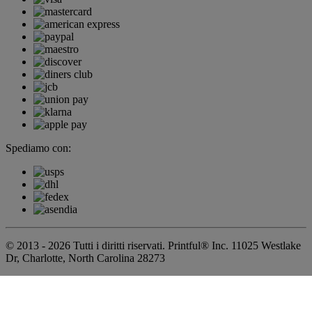
Spediamo con:
© 2013 - 2026 Tutti i diritti riservati. Printful® Inc. 11025 Westlake
Dr, Charlotte, North Carolina 28273