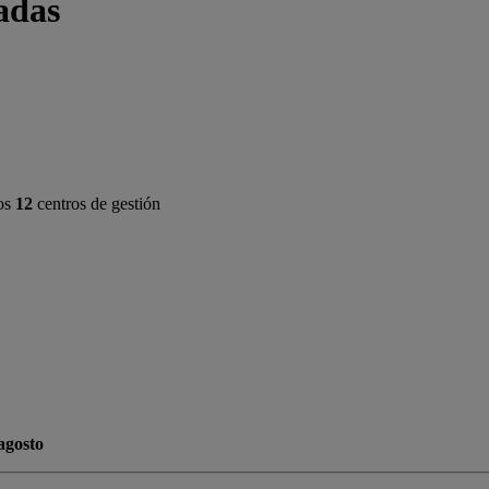
adas
ros
12
centros de gestión
agosto