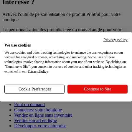
Intéressé ?
Activez l'outil de personnalisation de produit Printful pour votre
boutique
La personnalisation des produits crée un nouvel angle pour votre
marque. Cela attire de nouveaux publics et vous aide à découvrir du
Privacy policy
contenu hautement partageable généré par les utilisateurs pour votre
We use cookies
site et réseaux sociaux. Essayez notre outil de personnalisation de
produits dès maintenant !
We use cookies and other tracking technologies to enhance the user experience on our
website for analytical purposes, advertising, and marketing. Some uses of these
Guide de démarrage
technologies involve sharing information about your use of our website. By clicking on
"Continue to Site", you consent to our use of cookies and other tracking technologies as
Liens en pied de page
explained in our
Privacy Policy
.
Vendez avec Printful
Cookie Preferences
Continue to Site
Vendez avec Printful
Print on demand
Connectez votre boutique
Vendez en ligne sans inventaire
Vendre son art en ligne
Développez votre entreprise