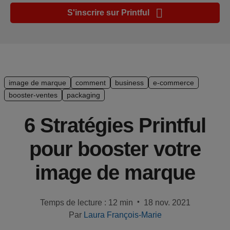
Guide de
S'inscrire sur Printful
plate-
forme e-
commerce
Manuel
du
image de marque
comment
business
e-commerce
débutant
booster-ventes
packaging
Modèle
6 Stratégies Printful
de
pour booster votre
réussite
image de marque
Produits
Vendre
•
Temps de lecture : 12 min
18 nov. 2021
avec
Par
Laura François-Marie
Printful