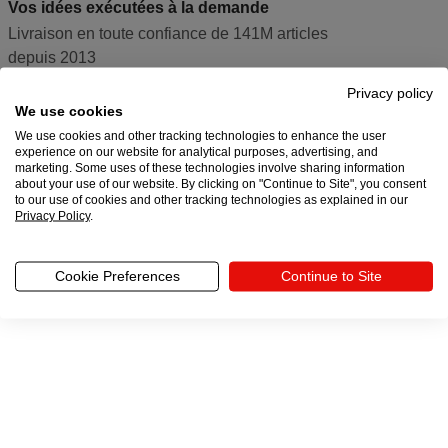
Vos idées exécutées à la demande
Livraison en toute confiance de 141M articles
depuis 2013
Liens
Privacy policy
We use cookies
vers
We use cookies and other tracking technologies to enhance the user
Vos choix de confidentialité
experience on our website for analytical purposes, advertising, and
les
marketing. Some uses of these technologies involve sharing information
about your use of our website. By clicking on "Continue to Site", you consent
© 2013 - 2026 Tous droits réservés. Printful® Inc. 11025 Westlake Dr, Charlotte,
réseaux
to our use of cookies and other tracking technologies as explained in our
North Carolina 28273
Privacy Policy
.
sociaux
Cookie Preferences
Continue to Site