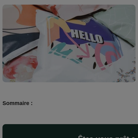
Création
de
design
Ressources
Tarifs
FR
Sommaire :