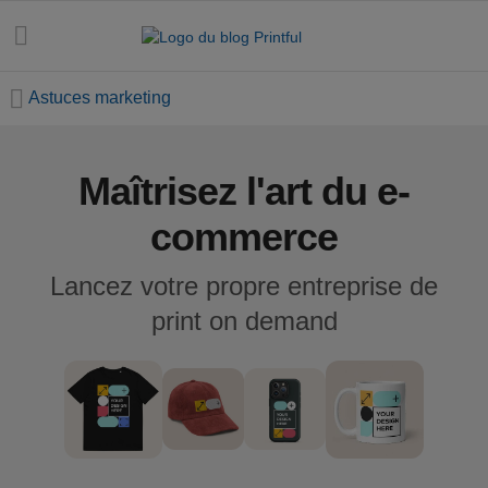
Astuces marketing
Maîtrisez l'art du e-
Toutes les
publications
commerce
Astuces
Lancez votre propre entreprise de
marketing
print on demand
Dates e-
commerce
Design et
tendances