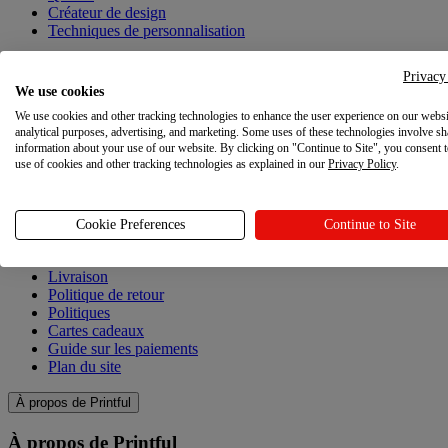
Créateur de design
Techniques de personnalisation
Explorez
Privacy
We use cookies
Explorez
We use cookies and other tracking technologies to enhance the user experience on our websi
analytical purposes, advertising, and marketing. Some uses of these technologies involve sh
Blog
information about your use of our website. By clicking on "Continue to Site", you consent 
use of cookies and other tracking technologies as explained in our
Privacy Policy
.
Ressources
Ressources
Cookie Preferences
Continue to Site
Centre d'aide
Livraison
Politique de retour
Politiques
Cartes cadeaux
Guide sur les paiements
Plan du site
À propos de Printful
À propos de Printful