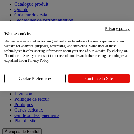
Catalogue produit
Qualité
Créateur de design
Techniques de personnalisation
Privacy policy
Explorez
We use cookies
We use cookies and other tracking technologies to enhance the user experience on our
Explorez
website for analytical purposes, advertising, and marketing. Some uses of these
technologies involve sharing information about your use of our website. By clicking on
Blog
"Continue to Site", you consent to our use of cookies and other tracking technologies as
explained in our
Privacy Policy
.
Ressources
Ressources
Cookie Preferences
Continue to Site
Centre d'aide
Livraison
Politique de retour
Politiques
Cartes cadeaux
Guide sur les paiements
Plan du site
À propos de Printful