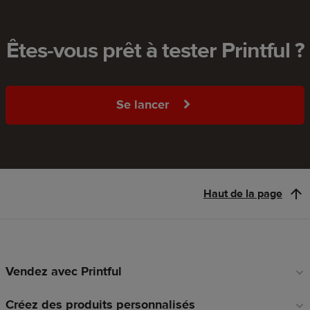
Êtes-vous prêt à tester Printful ?
Se lancer
Haut de la page
Vendez avec Printful
Liens
en
Créez des produits personnalisés
pied