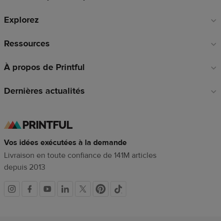
de
Explorez
page
Ressources
À propos de Printful
Dernières actualités
Vos idées exécutées à la demande
Livraison en toute confiance de 141M articles
depuis 2013
Liens
vers