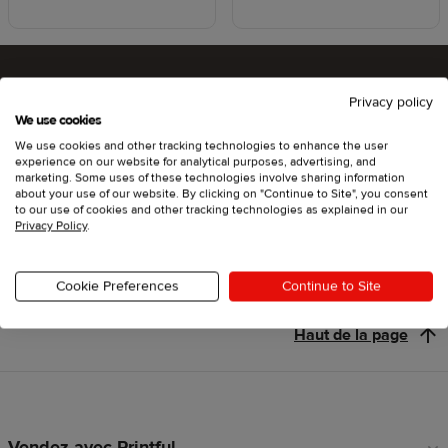
Privacy policy
Êtes-vous prêt à tester Printful ?
We use cookies
We use cookies and other tracking technologies to enhance the user
experience on our website for analytical purposes, advertising, and
marketing. Some uses of these technologies involve sharing information
about your use of our website. By clicking on "Continue to Site", you consent
Se lancer
to our use of cookies and other tracking technologies as explained in our
Privacy Policy
.
Cookie Preferences
Continue to Site
Haut de la page
Vendez avec Printful
Liens