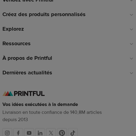
en
Créez des produits personnalisés
pied
de
Explorez
page
Ressources
À propos de Printful
Dernières actualités
Vos idées exécutées à la demande
Livraison en toute confiance de 140,8M articles
depuis 2013
Liens