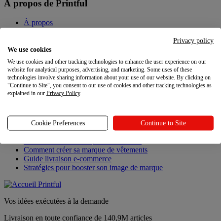
À propos de Printful
À propos
Contact
Développement durable et responsabilité
Privacy policy
Programme d'affiliation
We use cookies
Programme de parrainage
We use cookies and other tracking technologies to enhance the user experience on our
Offres d'emploi
website for analytical purposes, advertising, and marketing. Some uses of these
Vos choix de confidentialité
technologies involve sharing information about your use of our website. By clicking on
"Continue to Site", you consent to our use of cookies and other tracking technologies as
explained in our
Privacy Policy
.
Dernières actualités
Dernières actualités
Cookie Preferences
Continue to Site
Mises à jour Printful
Conseils et tendances pour la broderie
Comment créer sa marque de vêtements
Guide livraison e-commerce
Stratégies pour booster son image de marque
Vos idées exécutées à la demande
Livraison en toute confiance de 140,9M articles