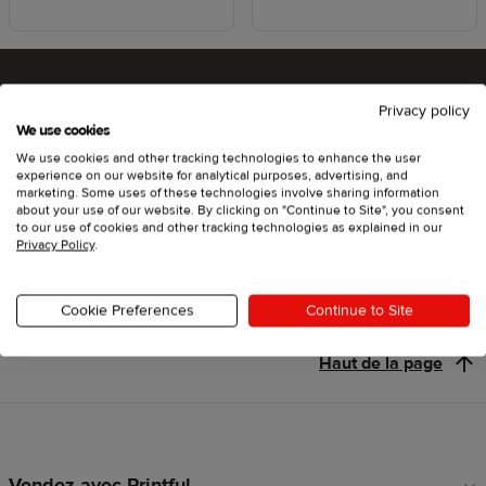
Privacy policy
Êtes-vous prêt à tester Printful ?
We use cookies
We use cookies and other tracking technologies to enhance the user
experience on our website for analytical purposes, advertising, and
marketing. Some uses of these technologies involve sharing information
about your use of our website. By clicking on "Continue to Site", you consent
Se lancer
to our use of cookies and other tracking technologies as explained in our
Privacy Policy
.
Cookie Preferences
Continue to Site
Haut de la page
Vendez avec Printful
Liens