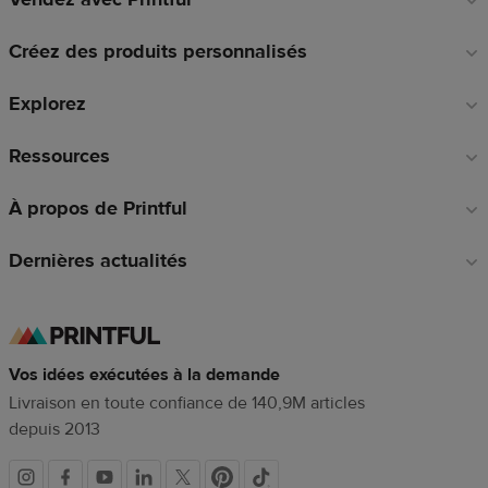
en
Créez des produits personnalisés
pied
de
Explorez
page
Ressources
À propos de Printful
Dernières actualités
Vos idées exécutées à la demande
Livraison en toute confiance de 140,9M articles
depuis 2013
Liens