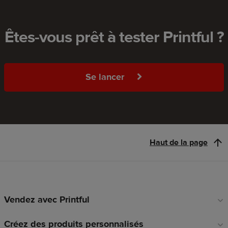
Êtes-vous prêt à tester Printful ?
Se lancer
Haut de la page
Vendez avec Printful
Liens
en
Créez des produits personnalisés
pied