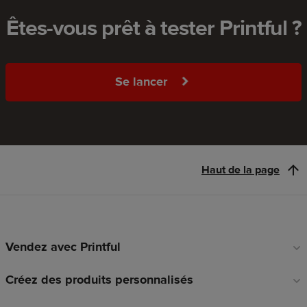
Êtes-vous prêt à tester Printful ?
Se lancer
Haut de la page
Vendez avec Printful
Liens
en
Créez des produits personnalisés
pied
de