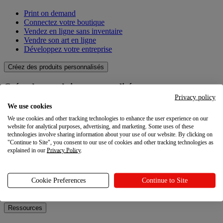
Print on demand
Connectez votre boutique
Vendez en ligne sans inventaire
Vendre son art en ligne
Développez votre entreprise
Créez des produits personnalisés
Créez des produits personnalisés
Privacy policy
Catalogue produit
We use cookies
Qualité
We use cookies and other tracking technologies to enhance the user experience on our
Créateur de design
website for analytical purposes, advertising, and marketing. Some uses of these
Techniques de personnalisation
technologies involve sharing information about your use of our website. By clicking on
"Continue to Site", you consent to our use of cookies and other tracking technologies as
explained in our
Privacy Policy
.
Explorez
Explorez
Cookie Preferences
Continue to Site
Blog
Ressources