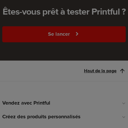
Êtes-vous prêt à tester Printful ?
Se lancer
Haut de la page
Vendez avec Printful
Liens
en
Créez des produits personnalisés
pied
de