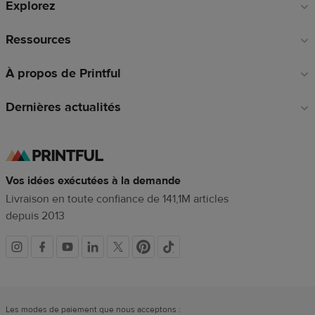
Explorez
page
Ressources
À propos de Printful
Dernières actualités
Vos idées exécutées à la demande
Livraison en toute confiance de 141,1M articles
depuis 2013
Liens
vers
Les modes de paiement que nous acceptons :