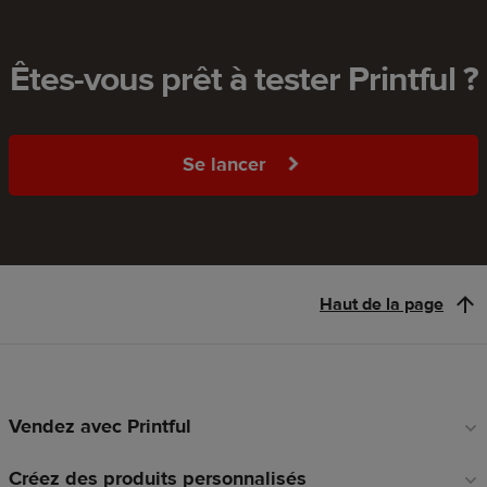
Êtes-vous prêt à tester Printful ?
Se lancer
Haut de la page
Vendez avec Printful
Liens
en
Créez des produits personnalisés
pied