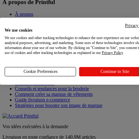
À propos de Printful
À propos
Contact
Développement durable et responsabilité
Privacy
We use cookies
Programme d'affiliation
Programme de parrainage
We use cookies and other tracking technologies to enhance the user experience on our websi
Offres d'emploi
analytical purposes, advertising, and marketing. Some uses of these technologies involve sh
Vos choix de confidentialité
information about your use of our website. By clicking on "Continue to Site", you consent 
use of cookies and other tracking technologies as explained in our
Privacy Policy
.
Dernières actualités
Dernières actualités
Cookie Preferences
Continue to Site
Mises à jour Printful
Conseils et tendances pour la broderie
Comment créer sa marque de vêtements
Guide livraison e-commerce
Stratégies pour booster son image de marque
Vos idées exécutées à la demande
Livraison en toute confiance de 140,9M articles