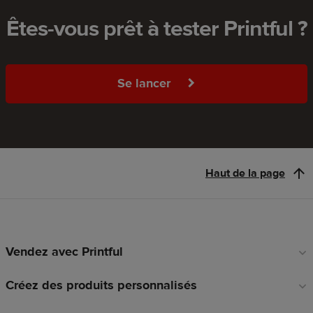
Êtes-vous prêt à tester Printful ?
Se lancer
Haut de la page
Vendez avec Printful
Liens
en
Créez des produits personnalisés
pied
de