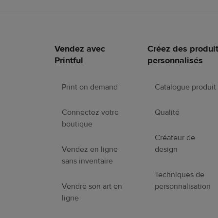
Vendez avec
Créez des produi
Liens
Printful
personnalisés
en
pied
de
Print on demand
Catalogue produit
page
Connectez votre
Qualité
boutique
Créateur de
Vendez en ligne
design
sans inventaire
Techniques de
Vendre son art en
personnalisation
ligne