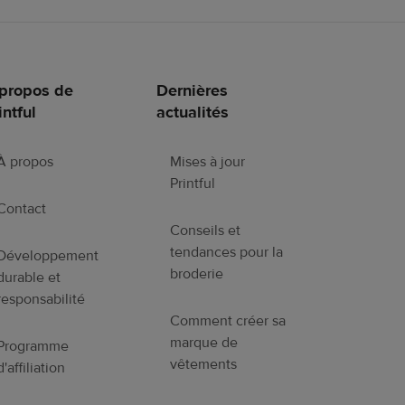
propos de
Dernières
intful
actualités
À propos
Mises à jour
Printful
Contact
Conseils et
tendances pour la
Développement
broderie
durable et
responsabilité
Comment créer sa
marque de
Programme
vêtements
d'affiliation