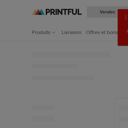
Vendez
Aller
Passer
[
au
au
contenu
centre
Produits
Livraison
Offres et bons pla
principal
d'aide
Printful