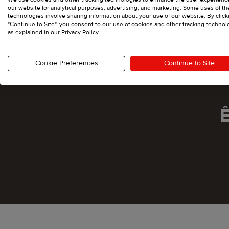
our website for analytical purposes, advertising, and marketing. Some uses of t
technologies involve sharing information about your use of our website. By click
"Continue to Site", you consent to our use of cookies and other tracking technol
as explained in our
Privacy Policy
.
Cookie Preferences
Continue to Site
Ê