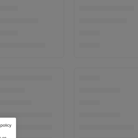
 policy
e on