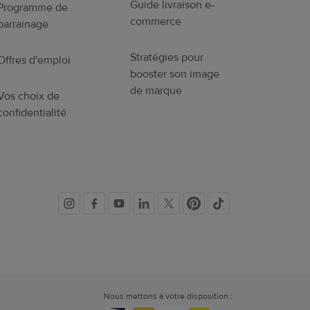
Guide livraison e-
Programme de
commerce
parrainage
Stratégies pour
Offres d'emploi
booster son image
de marque
Vos choix de
confidentialité
Liens
vers
les
Nous mettons à votre disposition :