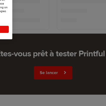
hese
ing on
ogies
tes-vous prêt à tester Printful
Se lancer