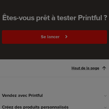
Êtes-vous prêt à tester Printful ?
Se lancer
Haut de la page
Vendez avec Printful
Liens
en
Créez des produits personnalisés
pied