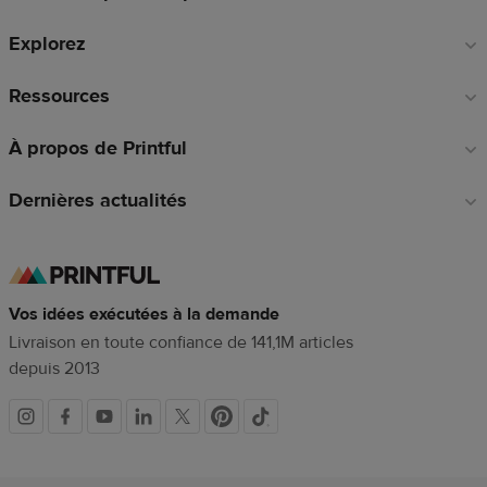
de
Explorez
page
Ressources
À propos de Printful
Dernières actualités
Vos idées exécutées à la demande
Livraison en toute confiance de 141,1M articles
depuis 2013
Liens
vers