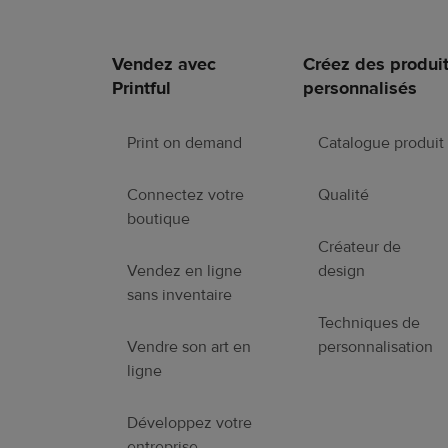
Vendez avec
Créez des produi
Liens
Printful
personnalisés
en
pied
de
Print on demand
Catalogue produit
page
Connectez votre
Qualité
boutique
Créateur de
Vendez en ligne
design
sans inventaire
Techniques de
Vendre son art en
personnalisation
ligne
Développez votre
entreprise