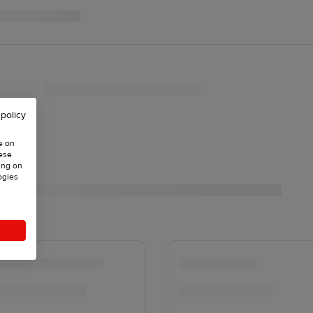
 policy
e on
hese
ing on
ogies