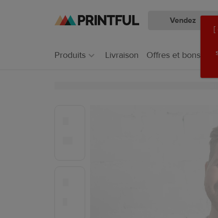
Vendez
Aller
Passer
[
au
au
contenu
centre
Produits
Livraison
Offres et bons pla
principal
d'aide
Printful