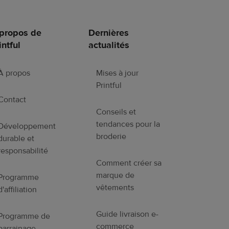
propos de
Dernières
intful
actualités
À propos
Mises à jour
Printful
Contact
Conseils et
tendances pour la
Développement
broderie
durable et
responsabilité
Comment créer sa
marque de
Programme
vêtements
d'affiliation
Guide livraison e-
Programme de
commerce
parrainage