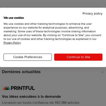
Privacy policy
Vendez avec Printful
Liens
We use cookies
en
We use cookies and other tracking technologies to enhance the user
Créez des produits personnalisés
pied
experience on our website for analytical purposes, advertising, and
marketing. Some uses of these technologies involve sharing information
de
about your use of our website. By clicking on "Continue to Site", you consent
Explorez
page
to our use of cookies and other tracking technologies as explained in our
Privacy Policy
.
Ressources
Cookie Preferences
Continue to Site
À propos de Printful
Dernières actualités
Vos idées exécutées à la demande
Livraison en toute confiance de 140,9M articles