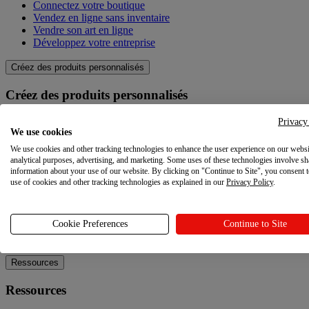
Connectez votre boutique
Vendez en ligne sans inventaire
Vendre son art en ligne
Développez votre entreprise
Créez des produits personnalisés
Créez des produits personnalisés
Catalogue produit
Privacy
We use cookies
Qualité
Créateur de design
We use cookies and other tracking technologies to enhance the user experience on our websi
Techniques de personnalisation
analytical purposes, advertising, and marketing. Some uses of these technologies involve sh
information about your use of our website. By clicking on "Continue to Site", you consent 
use of cookies and other tracking technologies as explained in our
Privacy Policy
.
Explorez
Explorez
Cookie Preferences
Continue to Site
Blog
Ressources
Ressources