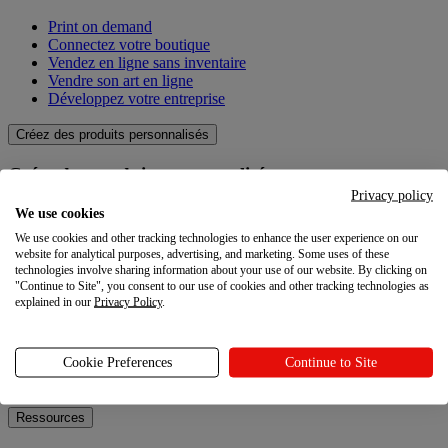
Print on demand
Connectez votre boutique
Vendez en ligne sans inventaire
Vendre son art en ligne
Développez votre entreprise
Créez des produits personnalisés
Créez des produits personnalisés
Privacy policy
Catalogue produit
We use cookies
Qualité
We use cookies and other tracking technologies to enhance the user experience on our
Créateur de design
website for analytical purposes, advertising, and marketing. Some uses of these
Techniques de personnalisation
technologies involve sharing information about your use of our website. By clicking on
"Continue to Site", you consent to our use of cookies and other tracking technologies as
explained in our
Privacy Policy
.
Explorez
Explorez
Cookie Preferences
Continue to Site
Blog
Ressources