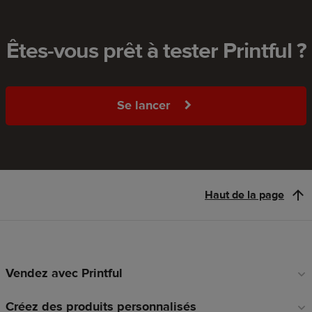
Êtes-vous prêt à tester Printful ?
Se lancer
Haut de la page
Vendez avec Printful
Liens
en
Créez des produits personnalisés
pied