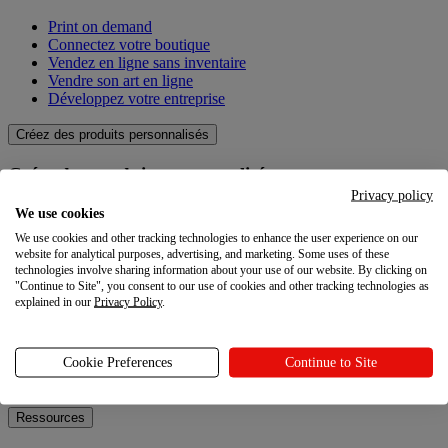
Print on demand
Connectez votre boutique
Vendez en ligne sans inventaire
Vendre son art en ligne
Développez votre entreprise
Créez des produits personnalisés
Créez des produits personnalisés
Privacy policy
Catalogue produit
We use cookies
Qualité
We use cookies and other tracking technologies to enhance the user experience on our
Créateur de design
website for analytical purposes, advertising, and marketing. Some uses of these
Techniques de personnalisation
technologies involve sharing information about your use of our website. By clicking on
"Continue to Site", you consent to our use of cookies and other tracking technologies as
explained in our
Privacy Policy
.
Explorez
Explorez
Cookie Preferences
Continue to Site
Blog
Ressources