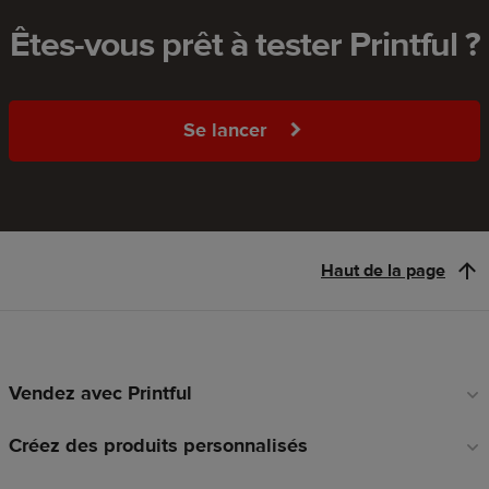
Êtes-vous prêt à tester Printful ?
Se lancer
Haut de la page
Vendez avec Printful
Liens
en
Créez des produits personnalisés
pied
de