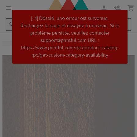
Aller
Passer
[ -1] Désolé, une erreur est survenue.
au
au
Rechargez la page et essayez à nouveau. Si le
contenu
centre
problème persiste, veuillez contacter
principal
d'aide
Search
Search
support@printful.com URL :
Printful
Printful
Printful
https://www.printful.com/rpc/product-catalog-
rpc/get-custom-category-availability