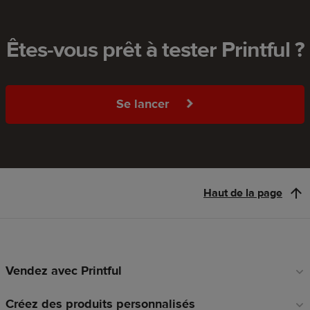
Êtes-vous prêt à tester Printful ?
Se lancer
Haut de la page
Vendez avec Printful
Liens
en
Créez des produits personnalisés
pied