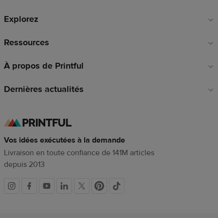
de
Explorez
page
Ressources
À propos de Printful
Dernières actualités
Vos idées exécutées à la demande
Livraison en toute confiance de 141M articles
depuis 2013
Liens
vers