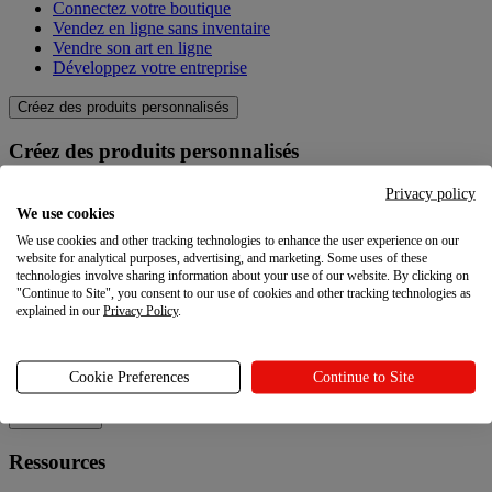
Connectez votre boutique
Vendez en ligne sans inventaire
Vendre son art en ligne
Développez votre entreprise
Créez des produits personnalisés
Créez des produits personnalisés
Catalogue produit
Privacy policy
Qualité
We use cookies
Créateur de design
We use cookies and other tracking technologies to enhance the user experience on our
Techniques de personnalisation
website for analytical purposes, advertising, and marketing. Some uses of these
technologies involve sharing information about your use of our website. By clicking on
Explorez
"Continue to Site", you consent to our use of cookies and other tracking technologies as
explained in our
Privacy Policy
.
Explorez
Cookie Preferences
Continue to Site
Blog
Ressources
Ressources