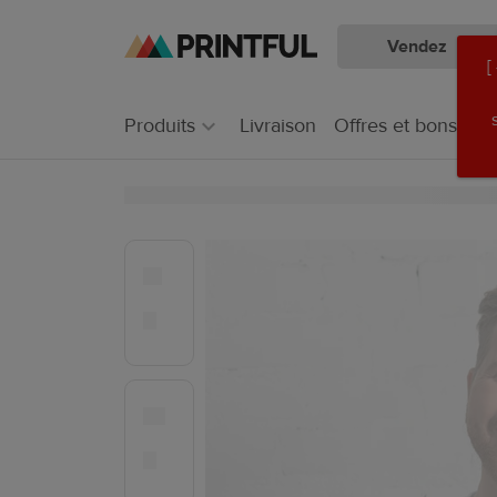
Vendez
Aller
Passer
[
au
au
contenu
centre
Produits
Livraison
Offres et bons pla
principal
d'aide
Printful