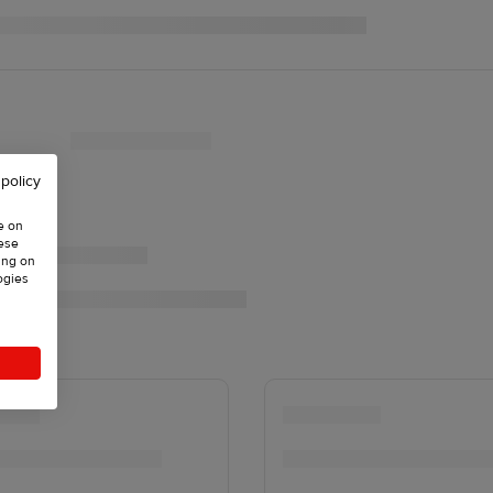
 policy
e on
hese
ing on
ogies