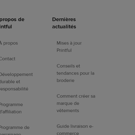
propos de
Dernières
intful
actualités
À propos
Mises à jour
Printful
Contact
Conseils et
tendances pour la
Développement
broderie
durable et
responsabilité
Comment créer sa
marque de
Programme
vêtements
d'affiliation
Guide livraison e-
Programme de
commerce
parrainage