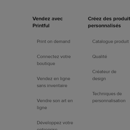
Vendez avec
Créez des produi
Liens
Printful
personnalisés
en
pied
de
Print on demand
Catalogue produit
page
Connectez votre
Qualité
boutique
Créateur de
Vendez en ligne
design
sans inventaire
Techniques de
Vendre son art en
personnalisation
ligne
Développez votre
entreprise