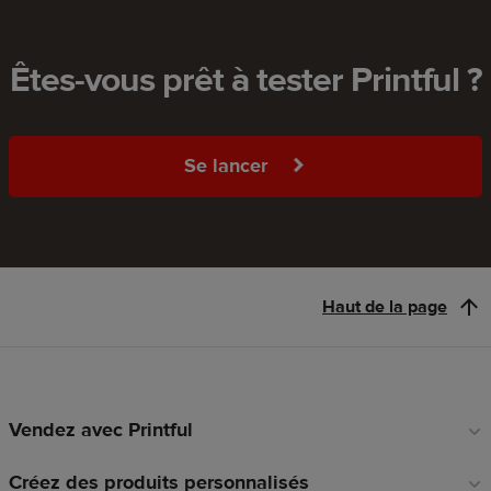
Êtes-vous prêt à tester Printful ?
Se lancer
Haut de la page
Vendez avec Printful
Liens
en
Créez des produits personnalisés
pied