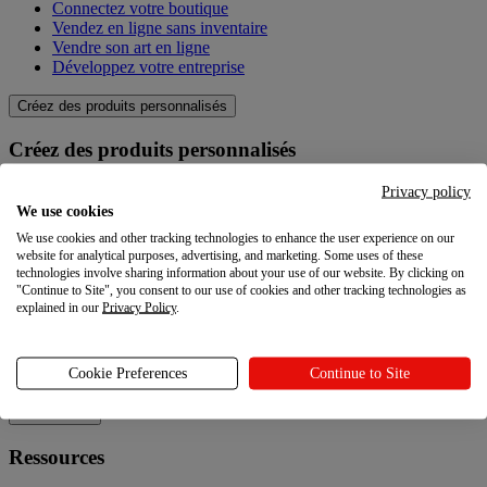
Connectez votre boutique
Vendez en ligne sans inventaire
Vendre son art en ligne
Développez votre entreprise
Créez des produits personnalisés
Créez des produits personnalisés
Catalogue produit
Privacy policy
Qualité
We use cookies
Créateur de design
We use cookies and other tracking technologies to enhance the user experience on our
Techniques de personnalisation
website for analytical purposes, advertising, and marketing. Some uses of these
technologies involve sharing information about your use of our website. By clicking on
Explorez
"Continue to Site", you consent to our use of cookies and other tracking technologies as
explained in our
Privacy Policy
.
Explorez
Cookie Preferences
Continue to Site
Blog
Ressources
Ressources