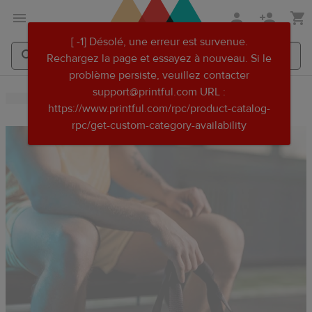
Aller
Passer
[ -1] Désolé, une erreur est survenue.
au
au
Rechargez la page et essayez à nouveau. Si le
contenu
centre
problème persiste, veuillez contacter
principal
d'aide
Search
Search
support@printful.com URL :
Printful
Printful
Printful
https://www.printful.com/rpc/product-catalog-
rpc/get-custom-category-availability