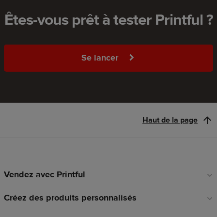
Êtes-vous prêt à tester Printful ?
Se lancer
Haut de la page
Vendez avec Printful
Liens
en
Créez des produits personnalisés
pied
de