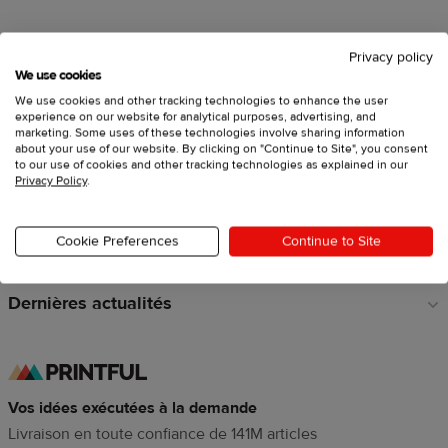
Privacy policy
Vendez avec Printful
Liens
We use cookies
en
We use cookies and other tracking technologies to enhance the user
Créez des produits personnalisés
pied
experience on our website for analytical purposes, advertising, and
marketing. Some uses of these technologies involve sharing information
de
about your use of our website. By clicking on "Continue to Site", you consent
Explorez
page
to our use of cookies and other tracking technologies as explained in our
Privacy Policy
.
Ressources
Cookie Preferences
Continue to Site
À propos de Printful
Dernières actualités
Vos idées exécutées à la demande
Livraison en toute confiance de 141M articles