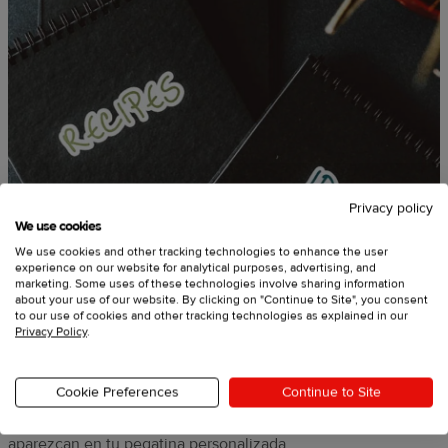
Privacy policy
We use cookies
We use cookies and other tracking technologies to enhance the user
experience on our website for analytical purposes, advertising, and
Usa nuestra guía para archivos de
marketing. Some uses of these technologies involve sharing information
about your use of our website. By clicking on "Continue to Site", you consent
impresión
to our use of cookies and other tracking technologies as explained in our
Privacy Policy
.
Sigue nuestras plantillas de archivos de impresión para
Cookie Preferences
Continue to Site
garantizar un diseño nítido. Como último paso en el proceso
de diseño, recuerda eliminar las plantillas guía para que no
aparezcan en tu pegatina personalizada.