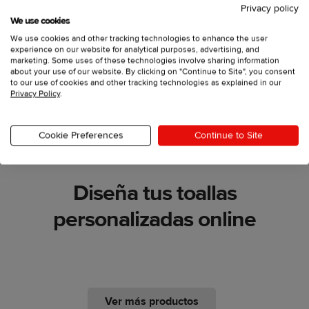
Privacy policy
Material grueso y muy absorbente
We use cookies
Muy suave y esponjosa al tacto
We use cookies and other tracking technologies to enhance the user
Elementos decorativos y brillantes bordados en ambos
experience on our website for analytical purposes, advertising, and
marketing. Some uses of these technologies involve sharing information
extremos
about your use of our website. By clicking on "Continue to Site", you consent
Disponible en tres tamaños: de mano, de baño y grande
to our use of cookies and other tracking technologies as explained in our
Privacy Policy
.
Cookie Preferences
Continue to Site
Diseña tus toallas
personalizadas online
Ver más productos