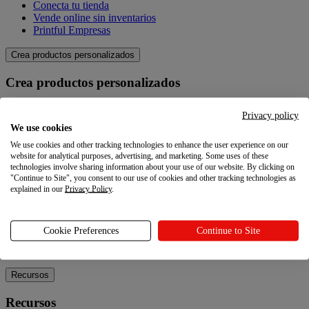
Conecta tu tienda
Vende online sin inventarios
Printful Empresas
Crea productos personalizados
Crea productos personalizados
Catálogo de productos
Privacy policy
Crea tus propios productos
We use cookies
Calidad
We use cookies and other tracking technologies to enhance the user experience on our
Creador de diseños
website for analytical purposes, advertising, and marketing. Some uses of these
technologies involve sharing information about your use of our website. By clicking on
Explora
"Continue to Site", you consent to our use of cookies and other tracking technologies as
explained in our
Privacy Policy
.
Explora
Blog
Cookie Preferences
Continue to Site
Tutoriales Printful
Noticias
Recursos
Recursos