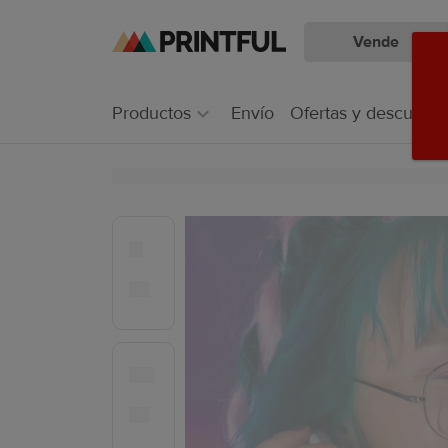
Vende
Saltar
Ir
al
al
contenido
Centro
Productos
Envío
Ofertas y descuento
principal
de
ayuda
de
Printful