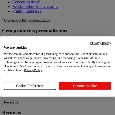
Conecta tu tienda
Vende online sin inventarios
Printful Empresas
Crea productos personalizados
Crea productos personalizados
Catálogo de productos
Privacy policy
Crea tus propios productos
We use cookies
Calidad
We use cookies and other tracking technologies to enhance the user experience on our
Creador de diseños
website for analytical purposes, advertising, and marketing. Some uses of these
technologies involve sharing information about your use of our website. By clicking on
Explora
"Continue to Site", you consent to our use of cookies and other tracking technologies as
explained in our
Privacy Policy
.
Explora
Blog
Cookie Preferences
Continue to Site
Tutoriales Printful
Noticias
Recursos
Recursos