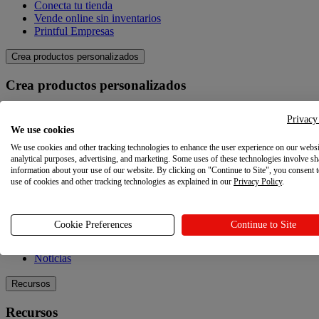
Conecta tu tienda
Vende online sin inventarios
Printful Empresas
Crea productos personalizados
Crea productos personalizados
Catálogo de productos
Privacy
Crea tus propios productos
We use cookies
Calidad
We use cookies and other tracking technologies to enhance the user experience on our websi
Creador de diseños
analytical purposes, advertising, and marketing. Some uses of these technologies involve sh
information about your use of our website. By clicking on "Continue to Site", you consent 
Explora
use of cookies and other tracking technologies as explained in our
Privacy Policy
.
Explora
Cookie Preferences
Continue to Site
Blog
Tutoriales Printful
Noticias
Recursos
Recursos