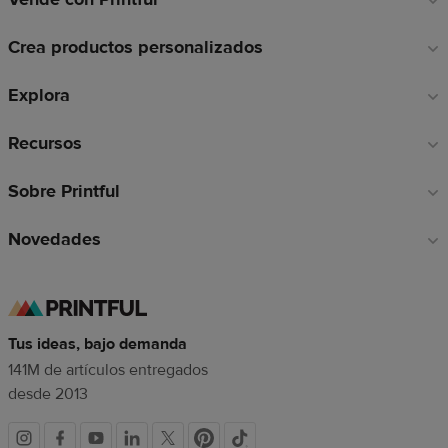
a
Crea productos personalizados
pie
de
Explora
página
Recursos
Sobre Printful
Novedades
Tus ideas, bajo demanda
141M de artículos entregados
desde 2013
Redes