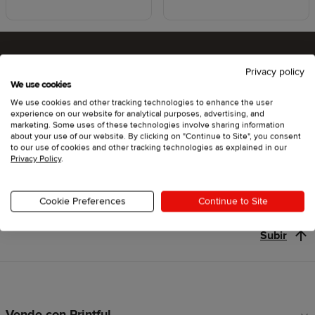
Privacy policy
¿Listo para probar Printful?
We use cookies
We use cookies and other tracking technologies to enhance the user
experience on our website for analytical purposes, advertising, and
marketing. Some uses of these technologies involve sharing information
about your use of our website. By clicking on "Continue to Site", you consent
Empieza
to our use of cookies and other tracking technologies as explained in our
Privacy Policy
.
Cookie Preferences
Continue to Site
Subir
Vende con Printful
Enlaces