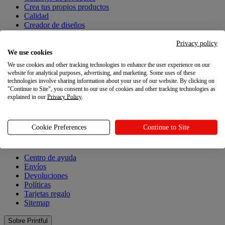
Crea tus propios productos
Calidad
Creador de diseños
Explora
Privacy policy
We use cookies
Explora
We use cookies and other tracking technologies to enhance the user experience on our
website for analytical purposes, advertising, and marketing. Some uses of these
technologies involve sharing information about your use of our website. By clicking on
Blog
"Continue to Site", you consent to our use of cookies and other tracking technologies as
Tutoriales Printful
explained in our
Privacy Policy
.
Noticias
Recursos
Cookie Preferences
Continue to Site
Recursos
Centro de ayuda
Envíos
Devoluciones
Políticas
Tarjetas regalo
Sitemap
Sobre Printful