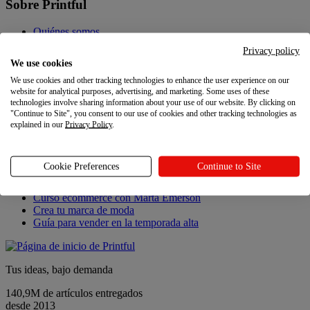
Sobre Printful
Quiénes somos
Contacto
Privacy policy
Sostenibilidad y responsabilidad
We use cookies
Programa de afiliados
We use cookies and other tracking technologies to enhance the user experience on our
Programa de referidos
website for analytical purposes, advertising, and marketing. Some uses of these
Carreras
technologies involve sharing information about your use of our website. By clicking on
Ajustes de privacidad
"Continue to Site", you consent to our use of cookies and other tracking technologies as
explained in our
Privacy Policy
.
Novedades
Novedades
Cookie Preferences
Continue to Site
Novedades de Printful
Curso ecommerce con Marta Emerson
Crea tu marca de moda
Guía para vender en la temporada alta
Tus ideas, bajo demanda
140,9M de artículos entregados
desde 2013