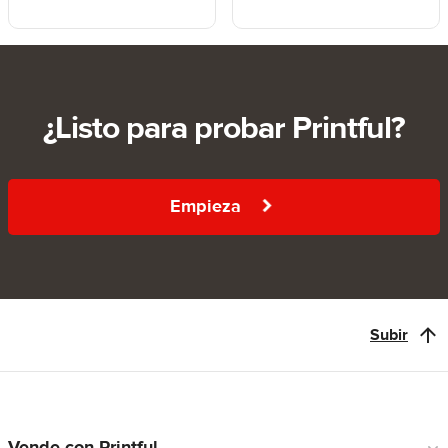
¿Listo para probar Printful?
Empieza
Subir
Vende con Printful
Enlaces