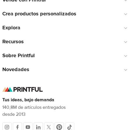
a
Crea productos personalizados
pie
de
Explora
página
Recursos
Sobre Printful
Novedades
Tus ideas, bajo demanda
140,8M de artículos entregados
desde 2013
Redes