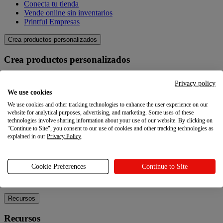
Conecta tu tienda
Vende online sin inventarios
Printful Empresas
Crea productos personalizados
Crea productos personalizados
Catálogo de productos
Privacy policy
Crea tus propios productos
We use cookies
Calidad
We use cookies and other tracking technologies to enhance the user experience on our
Creador de diseños
website for analytical purposes, advertising, and marketing. Some uses of these
technologies involve sharing information about your use of our website. By clicking on
Explora
"Continue to Site", you consent to our use of cookies and other tracking technologies as
explained in our
Privacy Policy
.
Explora
Blog
Cookie Preferences
Continue to Site
Tutoriales Printful
Noticias
Recursos
Recursos