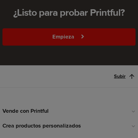
¿Listo para probar Printful?
Empieza
Subir
Vende con Printful
Enlaces
a
Crea productos personalizados
pie
de