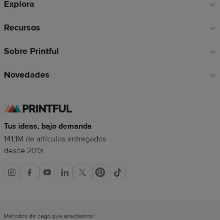
Explora
página
Recursos
Sobre Printful
Novedades
Tus ideas, bajo demanda
141,1M de artículos entregados
desde 2013
Redes
sociales
Métodos de pago que aceptamos: