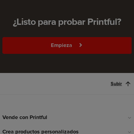
¿Listo para probar Printful?
Empieza
Subir
Vende con Printful
Enlaces
a
Crea productos personalizados
pie