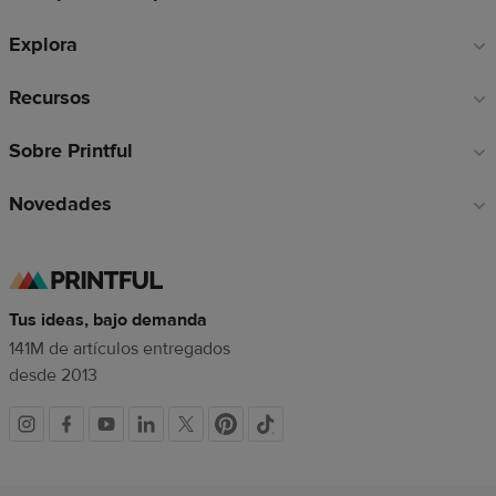
de
Explora
página
Recursos
Sobre Printful
Novedades
Tus ideas, bajo demanda
141M de artículos entregados
desde 2013
Redes
sociales