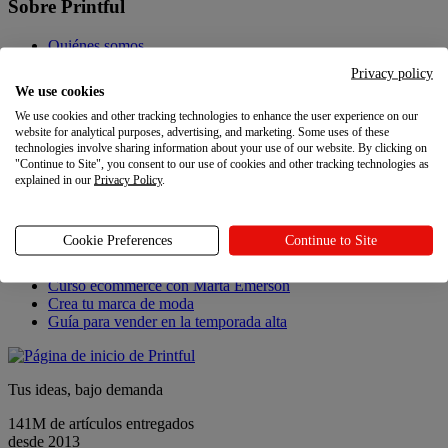
Sobre Printful
Quiénes somos
Contacto
Privacy policy
Sostenibilidad y responsabilidad
We use cookies
Programa de afiliados
We use cookies and other tracking technologies to enhance the user experience on our
Programa de referidos
website for analytical purposes, advertising, and marketing. Some uses of these
Carreras
technologies involve sharing information about your use of our website. By clicking on
Ajustes de privacidad
"Continue to Site", you consent to our use of cookies and other tracking technologies as
explained in our
Privacy Policy
.
Novedades
Novedades
Cookie Preferences
Continue to Site
Novedades de Printful
Curso ecommerce con Marta Emerson
Crea tu marca de moda
Guía para vender en la temporada alta
Tus ideas, bajo demanda
141M de artículos entregados
desde 2013