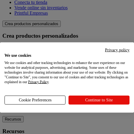
Conecta tu tienda
Vende online sin inventarios
Printful Empresas
Crea productos personalizados
Crea productos personalizados
Catálogo de productos
Privacy policy
Crea tus propios productos
We use cookies
Calidad
We use cookies and other tracking technologies to enhance the user experience on our
Creador de diseños
website for analytical purposes, advertising, and marketing. Some uses of these
technologies involve sharing information about your use of our website. By clicking on
Explora
"Continue to Site", you consent to our use of cookies and other tracking technologies as
explained in our
Privacy Policy
.
Explora
Blog
Cookie Preferences
Continue to Site
Tutoriales Printful
Noticias
Recursos
Recursos